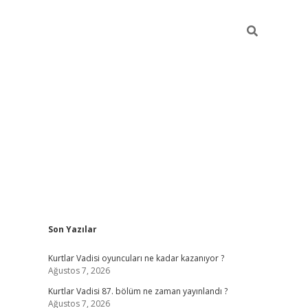
Sidebar
Son Yazılar
betexper
bete
Kurtlar Vadisi oyuncuları ne kadar kazanıyor ?
Ağustos 7, 2026
Kurtlar Vadisi 87. bölüm ne zaman yayınlandı ?
Ağustos 7, 2026