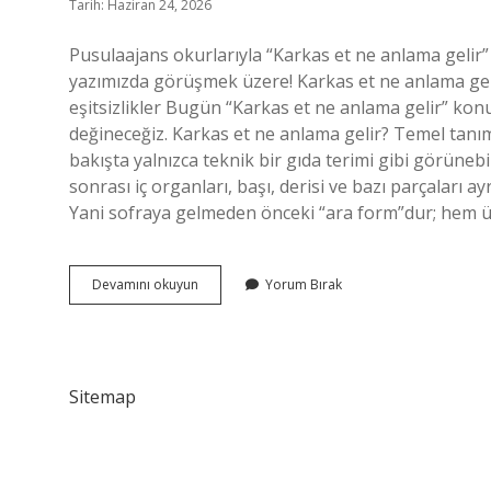
Tarih: Haziran 24, 2026
Pusulaajans okurlarıyla “Karkas et ne anlama gelir
yazımızda görüşmek üzere! Karkas et ne anlama gel
eşitsizlikler Bugün “Karkas et ne anlama gelir” ko
değineceğiz. Karkas et ne anlama gelir? Temel tanı
bakışta yalnızca teknik bir gıda terimi gibi görünebi
sonrası iç organları, başı, derisi ve bazı parçaları 
Yani sofraya gelmeden önceki “ara form”dur; hem 
Karkas
Devamını okuyun
Yorum Bırak
et
ne
anlama
gelir
?
Sitemap