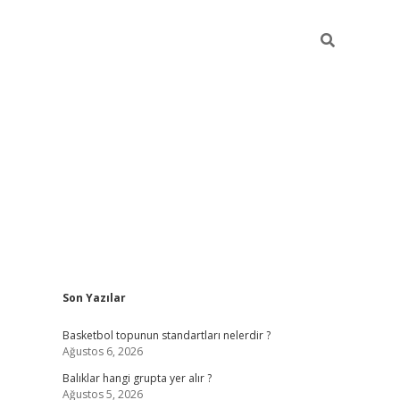
Sidebar
Son Yazılar
betexper
bete
Basketbol topunun standartları nelerdir ?
Ağustos 6, 2026
Balıklar hangi grupta yer alır ?
Ağustos 5, 2026