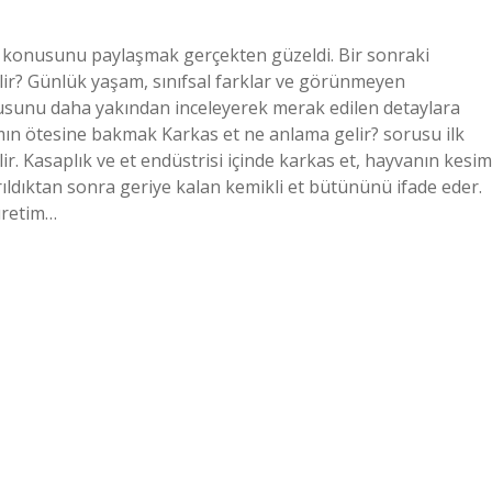
” konusunu paylaşmak gerçekten güzeldi. Bir sonraki
ir? Günlük yaşam, sınıfsal farklar ve görünmeyen
nusunu daha yakından inceleyerek merak edilen detaylara
mın ötesine bakmak Karkas et ne anlama gelir? sorusu ilk
lir. Kasaplık ve et endüstrisi içinde karkas et, hayvanın kesim
ayrıldıktan sonra geriye kalan kemikli et bütününü ifade eder.
üretim…