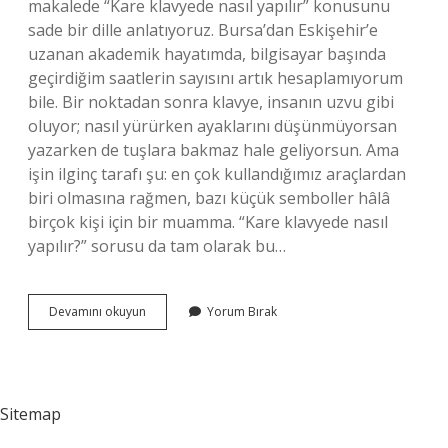
makalede “Kare klavyede nasıl yapılır” konusunu
sade bir dille anlatıyoruz. Bursa’dan Eskişehir’e
uzanan akademik hayatımda, bilgisayar başında
geçirdiğim saatlerin sayısını artık hesaplamıyorum
bile. Bir noktadan sonra klavye, insanın uzvu gibi
oluyor; nasıl yürürken ayaklarını düşünmüyorsan
yazarken de tuşlara bakmaz hale geliyorsun. Ama
işin ilginç tarafı şu: en çok kullandığımız araçlardan
biri olmasına rağmen, bazı küçük semboller hâlâ
birçok kişi için bir muamma. “Kare klavyede nasıl
yapılır?” sorusu da tam olarak bu…
Kare
Devamını okuyun
Yorum Bırak
klavyede
nasıl
yapılır
?
Sitemap