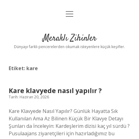
menüyü
Anasayfa
aç
Gizlilik Politikası
Meraklı Zihinler
Yasal Uyarı
Dünyayı farklı pencerelerden okumak isteyenlere küçük keşifler.
Hakkımızda
Etiket:
kare
Kare klavyede nasıl yapılır ?
Tarih: Haziran 20, 2026
Kare Klavyede Nasıl Yapılır? Günlük Hayatta Sık
Kullanılan Ama Az Bilinen Küçük Bir Klavye Detayı
Şunları da İnceleyin: Kardeşlerim dizisi kaç yıl sürdü ?
Pusulaajans ziyaretçileri için hazırladığımız bu