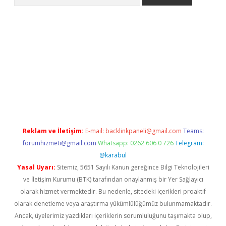
exper
betexper.xyz
Reklam ve İletişim:
E-mail:
backlinkpaneli@gmail.com
Teams:
forumhizmeti@gmail.com
Whatsapp: 0262 606 0 726
Telegram:
@karabul
Yasal Uyarı:
Sitemiz, 5651 Sayılı Kanun gereğince Bilgi Teknolojileri
ve İletişim Kurumu (BTK) tarafından onaylanmış bir Yer Sağlayıcı
olarak hizmet vermektedir. Bu nedenle, sitedeki içerikleri proaktif
olarak denetleme veya araştırma yükümlülüğümüz bulunmamaktadır.
Ancak, üyelerimiz yazdıkları içeriklerin sorumluluğunu taşımakta olup,