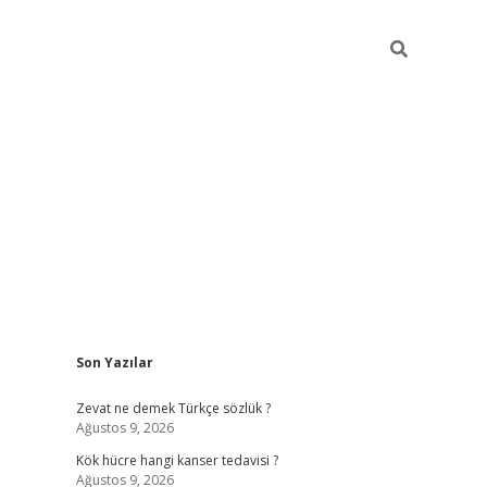
Sidebar
Son Yazılar
betexper
bet
Zevat ne demek Türkçe sözlük ?
Ağustos 9, 2026
Kök hücre hangi kanser tedavisi ?
Ağustos 9, 2026