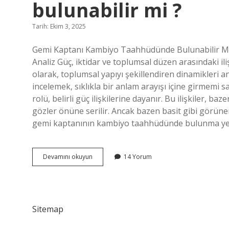
bulunabilir mi ?
Tarih: Ekim 3, 2025
Gemi Kaptanı Kambiyo Taahhüdünde Bulunabilir Mi?
Analiz Güç, iktidar ve toplumsal düzen arasındaki iliş
olarak, toplumsal yapıyı şekillendiren dinamikleri 
incelemek, sıklıkla bir anlam arayışı içine girmemi 
rolü, belirli güç ilişkilerine dayanır. Bu ilişkiler, 
gözler önüne serilir. Ancak bazen basit gibi görünen
gemi kaptanının kambiyo taahhüdünde bulunma yetk
Gemi
Devamını okuyun
14 Yorum
kaptanı
kambiyo
taahhüdünde
bulunabilir
mi
Sitemap
?