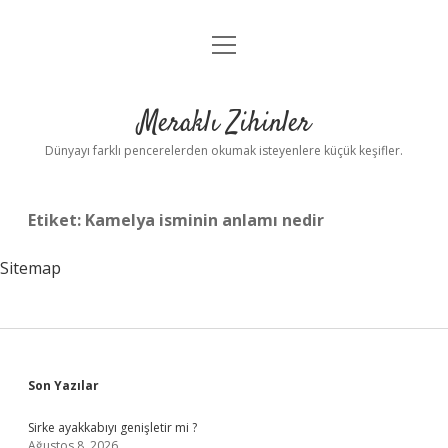
menüyü
Anasayfa
aç
Gizlilik Politikası
Meraklı Zihinler
Yasal Uyarı
Dünyayı farklı pencerelerden okumak isteyenlere küçük keşifler.
Hakkımızda
Etiket:
Kamelya isminin anlamı nedir
Sitemap
Sidebar
Son Yazılar
Sirke ayakkabıyı genişletir mi ?
Ağustos 8, 2026