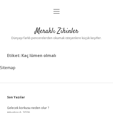
menüyü
Anasayfa
aç
Gizlilik Politikası
Meraklı Zihinler
Yasal Uyarı
Dünyayı farklı pencerelerden okumak isteyenlere küçük keşifler.
Hakkımızda
Etiket:
Kaç lümen olmalı
Sitemap
Sidebar
Son Yazılar
Gelecek korkusu neden olur ?
Ağustos 6, 2026