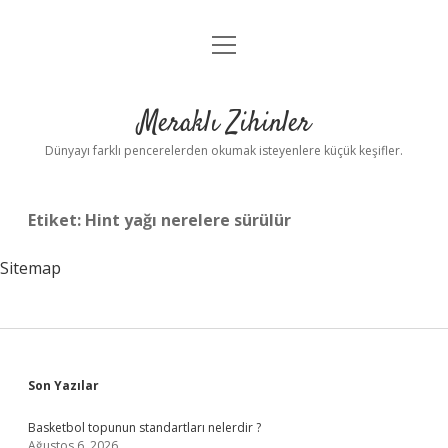
menüyü
Anasayfa
aç
Gizlilik Politikası
Meraklı Zihinler
Yasal Uyarı
Dünyayı farklı pencerelerden okumak isteyenlere küçük keşifler.
Hakkımızda
Etiket:
Hint yağı nerelere sürülür
Sitemap
Sidebar
Son Yazılar
Basketbol topunun standartları nelerdir ?
Ağustos 6, 2026