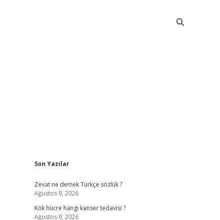
Sidebar
Son Yazılar
betexper
betexper.x
Zevat ne demek Türkçe sözlük ?
Ağustos 9, 2026
Kök hücre hangi kanser tedavisi ?
Ağustos 9, 2026