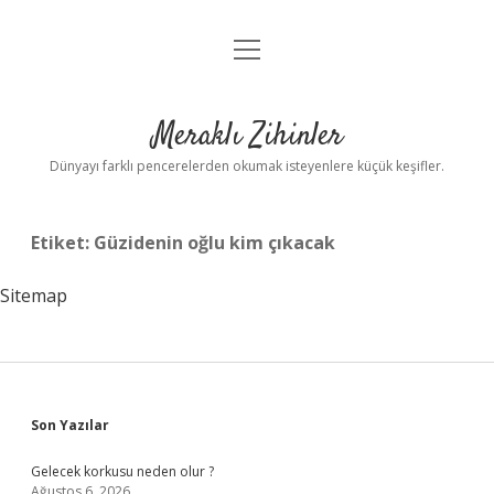
menüyü
Anasayfa
aç
Gizlilik Politikası
Meraklı Zihinler
Yasal Uyarı
Dünyayı farklı pencerelerden okumak isteyenlere küçük keşifler.
Hakkımızda
Etiket:
Güzidenin oğlu kim çıkacak
Sitemap
Sidebar
Son Yazılar
Gelecek korkusu neden olur ?
Ağustos 6, 2026