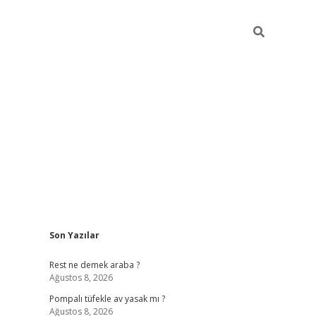
Sidebar
Son Yazılar
betexper
be
Rest ne demek araba ?
Ağustos 8, 2026
Pompalı tüfekle av yasak mı ?
Ağustos 8, 2026