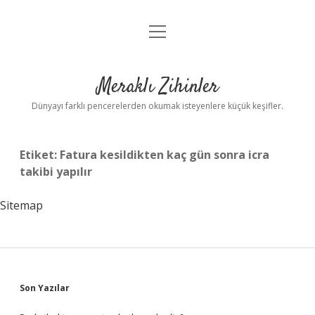
menüyü
Anasayfa
aç
Gizlilik Politikası
Meraklı Zihinler
Yasal Uyarı
Dünyayı farklı pencerelerden okumak isteyenlere küçük keşifler.
Hakkımızda
Etiket:
Fatura kesildikten kaç gün sonra icra
takibi yapılır
Sitemap
Sidebar
Son Yazılar