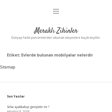
menüyü
Anasayfa
aç
Gizlilik Politikası
Meraklı Zihinler
Yasal Uyarı
Dünyayı farklı pencerelerden okumak isteyenlere küçük keşifler.
Hakkımızda
Etiket:
Evlerde bulunan mobilyalar nelerdir
Sitemap
Sidebar
Son Yazılar
Sirke ayakkabıyı genişletir mi ?
Ağustos 8, 2026