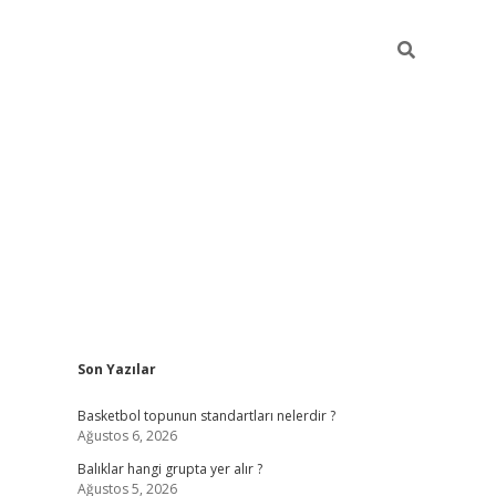
Sidebar
Son Yazılar
betexper
bet
Basketbol topunun standartları nelerdir ?
Ağustos 6, 2026
Balıklar hangi grupta yer alır ?
Ağustos 5, 2026