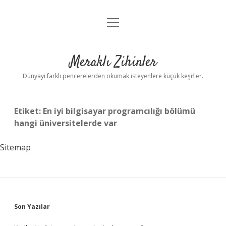
menüyü
Anasayfa
aç
Gizlilik Politikası
Meraklı Zihinler
Yasal Uyarı
Dünyayı farklı pencerelerden okumak isteyenlere küçük keşifler.
Hakkımızda
Etiket:
En iyi bilgisayar programcılığı bölümü
hangi üniversitelerde var
Sitemap
Sidebar
Son Yazılar