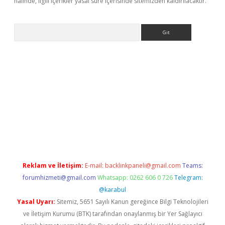
halinde, ilgili içerikler yasal süre içerisinde sitemizden kaldırılacaktır.
Arama
er
betexper.xyz
Reklam ve İletişim:
E-mail:
backlinkpaneli@gmail.com
Teams:
forumhizmeti@gmail.com
Whatsapp: 0262 606 0 726
Telegram:
@karabul
Yasal Uyarı:
Sitemiz, 5651 Sayılı Kanun gereğince Bilgi Teknolojileri
ve İletişim Kurumu (BTK) tarafından onaylanmış bir Yer Sağlayıcı