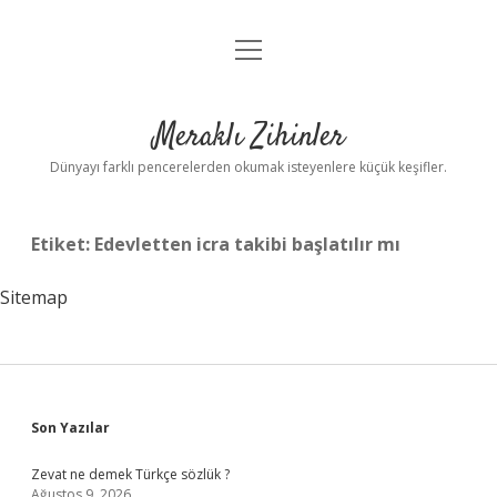
menüyü
Anasayfa
aç
Gizlilik Politikası
Meraklı Zihinler
Yasal Uyarı
Dünyayı farklı pencerelerden okumak isteyenlere küçük keşifler.
Hakkımızda
Etiket:
Edevletten icra takibi başlatılır mı
Sitemap
Sidebar
Son Yazılar
Zevat ne demek Türkçe sözlük ?
Ağustos 9, 2026