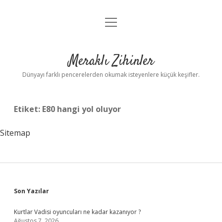
menüyü
Anasayfa
aç
Gizlilik Politikası
Meraklı Zihinler
Yasal Uyarı
Dünyayı farklı pencerelerden okumak isteyenlere küçük keşifler.
Hakkımızda
Etiket:
E80 hangi yol oluyor
Sitemap
Sidebar
Son Yazılar
Kurtlar Vadisi oyuncuları ne kadar kazanıyor ?
Ağustos 7, 2026