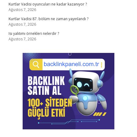
Kurtlar Vadisi oyuncuları ne kadar kazanıyor ?
Ağustos 7, 2026
Kurtlar Vadisi 87. bölüm ne zaman yayınlandı ?
Ağustos 7, 2026
Isı yalıtımı örnekleri nelerdir ?
Ağustos 7, 2026