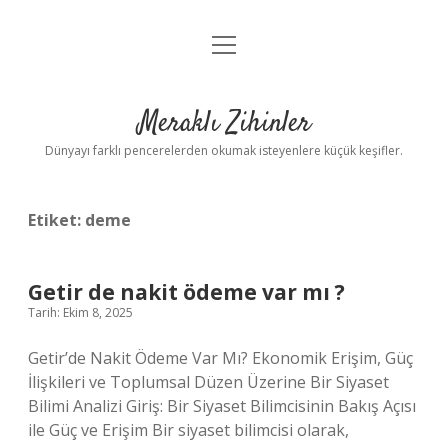
menüyü
Anasayfa
aç
Gizlilik Politikası
Meraklı Zihinler
Yasal Uyarı
Dünyayı farklı pencerelerden okumak isteyenlere küçük keşifler.
Hakkımızda
Etiket:
deme
Getir de nakit ödeme var mı ?
Tarih: Ekim 8, 2025
Getir’de Nakit Ödeme Var Mı? Ekonomik Erişim, Güç
İlişkileri ve Toplumsal Düzen Üzerine Bir Siyaset
Bilimi Analizi Giriş: Bir Siyaset Bilimcisinin Bakış Açısı
ile Güç ve Erişim Bir siyaset bilimcisi olarak,