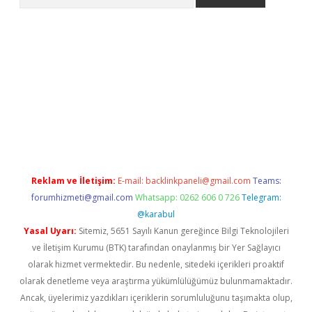
exper
betexper.xyz
Reklam ve İletişim:
E-mail:
backlinkpaneli@gmail.com
Teams:
forumhizmeti@gmail.com
Whatsapp: 0262 606 0 726
Telegram:
@karabul
Yasal Uyarı:
Sitemiz, 5651 Sayılı Kanun gereğince Bilgi Teknolojileri
ve İletişim Kurumu (BTK) tarafından onaylanmış bir Yer Sağlayıcı
olarak hizmet vermektedir. Bu nedenle, sitedeki içerikleri proaktif
olarak denetleme veya araştırma yükümlülüğümüz bulunmamaktadır.
Ancak, üyelerimiz yazdıkları içeriklerin sorumluluğunu taşımakta olup,