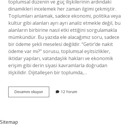
toplumsal düzenin ve güç ilişkilerinin ardındaki
dinamikleri incelemek her zaman ilgimi çekmiştir.
Toplumları anlamak, sadece ekonomi, politika veya
kültür gibi alanları ayrı ayrı analiz etmekle değil, bu
alanların birbirine nasıl etki ettiğini sorgulamakla
mümkündür. Bu yazıda ele alacağımız soru, sadece
bir ödeme şekli meselesi değildir. “Getir’de nakit
ödeme var mı?” sorusu, toplumsal eşitsizlikler,
iktidar yapıları, vatandaşlık hakları ve ekonomik
erişim gibi derin siyasi kavramlarla doğrudan
ilişkilidir. Dijitalleşen bir toplumda,…
Getir
Devamını okuyun
12 Yorum
de
nakit
ödeme
var
mı
Sitemap
?