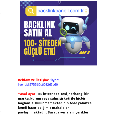
e
Reklam ve İletişim:
Skype:
live:.cid.575569c608265c69
Yasal Uyarı:
Bu internet sitesi, herhangi bir
marka, kurum veya şahıs şirketi ile hiçbir
bağlantısı bulunmamaktadır. Sitede yalnızca
kendi hazırladığımız makaleler
.
paylaşılmaktadır. Burada yer alan içerikler