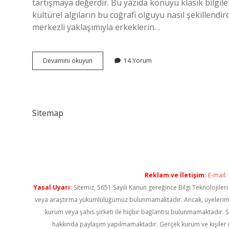
tartışmaya değerdir. Bu yazıda konuyu klasik bilgilerd
kültürel algıların bu coğrafi olguyu nasıl şekillendir
merkezli yaklaşımıyla erkeklerin…
Karasal
Devamını okuyun
14 Yorum
iklim
neden
olur
?
Sitemap
Reklam ve İletişim:
E-mail:
Yasal Uyarı:
Sitemiz, 5651 Sayılı Kanun gereğince Bilgi Teknolojiler
veya araştırma yükümlülüğümüz bulunmamaktadır. Ancak, üyelerimiz ya
kurum veya şahıs şirketi ile hiçbir bağlantısı bulunmamaktadır. S
hakkında paylaşım yapılmamaktadır. Gerçek kurum ve kişiler i