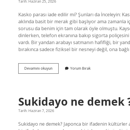
Tarih: Haziran 25, 2026
Kasko parası iade edilir mi? Şunları da İnceleyin: Kas
aklında basit bir merak gibi başlıyor ama zamanla iç
sorusu da benim için tam olarak öyle olmuştu. Kay
dinlerken, telefon ekranına bakıp sigorta poliçesini
vardı. Bir yandan arabayı satmanın hafifliği, bir ya
bırakınca sadece fiziksel bir nesneyi değil, ona bağlı
Kasko
Devamını okuyun
Yorum Bırak
cayma
hakkı
kaç
gün
?
Sukidayo ne demek 
Tarih: Haziran 7, 2026
Sukidayo ne demek? Japonca bir ifadenin kültürler 