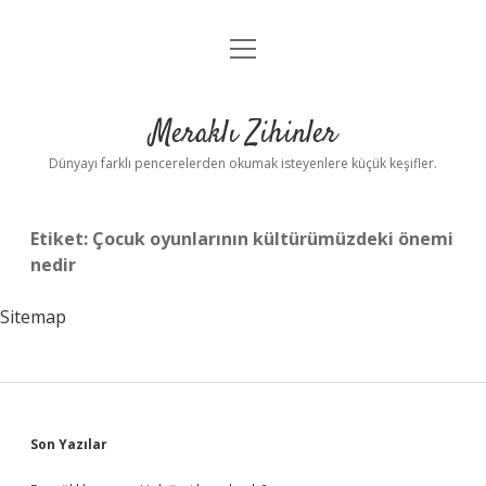
menüyü
Anasayfa
aç
Gizlilik Politikası
Meraklı Zihinler
Yasal Uyarı
Dünyayı farklı pencerelerden okumak isteyenlere küçük keşifler.
Hakkımızda
Etiket:
Çocuk oyunlarının kültürümüzdeki önemi
nedir
Sitemap
Sidebar
Son Yazılar