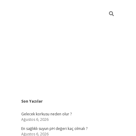
Sidebar
Son Yazılar
betexper
bet
Gelecek korkusu neden olur ?
Ağustos 6, 2026
En sağlıklı suyun pH değeri kaç olmalı ?
Ağustos 6, 2026