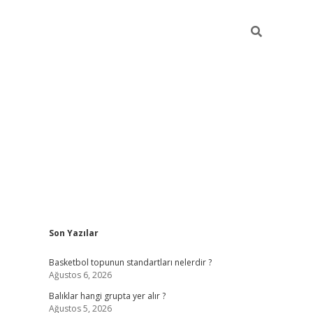
Sidebar
Son Yazılar
betexper
bet
Basketbol topunun standartları nelerdir ?
Ağustos 6, 2026
Balıklar hangi grupta yer alır ?
Ağustos 5, 2026