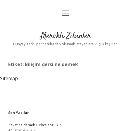
menüyü
Anasayfa
aç
Gizlilik Politikası
Meraklı Zihinler
Yasal Uyarı
Dünyayı farklı pencerelerden okumak isteyenlere küçük keşifler.
Hakkımızda
Etiket:
Bilişim dersi ne demek
Sitemap
Sidebar
Son Yazılar
Zevat ne demek Türkçe sözlük ?
Ağustos 9, 2026