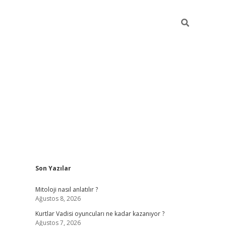
Sidebar
Son Yazılar
betexper
bet
Mitoloji nasıl anlatılır ?
Ağustos 8, 2026
Kurtlar Vadisi oyuncuları ne kadar kazanıyor ?
Ağustos 7, 2026