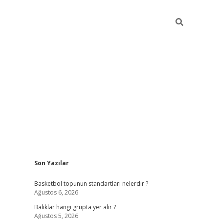
Sidebar
Son Yazılar
betexper
betexper.
Basketbol topunun standartları nelerdir ?
Ağustos 6, 2026
Balıklar hangi grupta yer alır ?
Ağustos 5, 2026