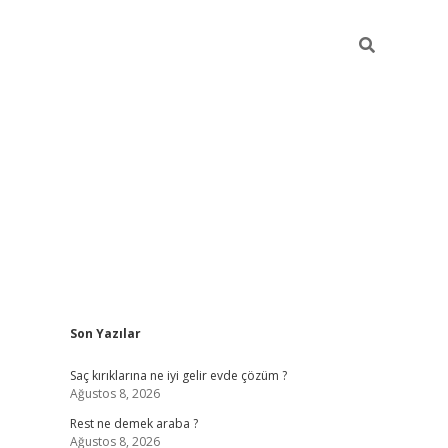
Sidebar
Son Yazılar
betexper
be
Saç kırıklarına ne iyi gelir evde çözüm ?
Ağustos 8, 2026
Rest ne demek araba ?
Ağustos 8, 2026