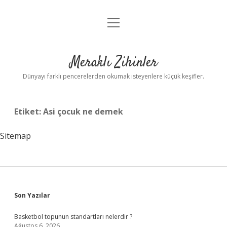
menüyü
Anasayfa
aç
Gizlilik Politikası
Meraklı Zihinler
Yasal Uyarı
Dünyayı farklı pencerelerden okumak isteyenlere küçük keşifler.
Hakkımızda
Etiket:
Asi çocuk ne demek
Sitemap
Sidebar
Son Yazılar
Basketbol topunun standartları nelerdir ?
Ağustos 6, 2026