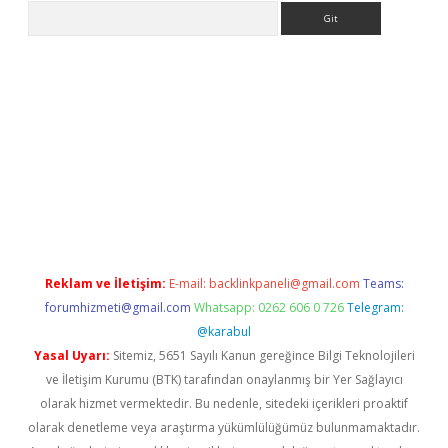
Arama
xper
betexper.xyz
Reklam ve İletişim:
E-mail:
backlinkpaneli@gmail.com
Teams:
forumhizmeti@gmail.com
Whatsapp: 0262 606 0 726
Telegram:
@karabul
Yasal Uyarı:
Sitemiz, 5651 Sayılı Kanun gereğince Bilgi Teknolojileri
ve İletişim Kurumu (BTK) tarafından onaylanmış bir Yer Sağlayıcı
olarak hizmet vermektedir. Bu nedenle, sitedeki içerikleri proaktif
olarak denetleme veya araştırma yükümlülüğümüz bulunmamaktadır.