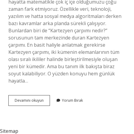
hayatta matematikle çok iç içe olduğumuzu çoğu
zaman fark etmiyoruz. Özellikle veri, teknoloji,
yazılım ve hatta sosyal medya algoritmaları derken
bazı kavramlar arka planda sürekli çalışıyor.
Bunlardan biri de “Kartezyen çarpımı nedir?”
sorusunun tam merkezinde duran Kartezyen
çarpımı. En basit haliyle anlatmak gerekirse
Kartezyen çarpımı, iki kümenin elemanlarının tüm
olası sıralı ikililer halinde birleştirilmesiyle oluşan
yeni bir kümedir. Ama bu tanım ilk bakışta biraz
soyut kalabiliyor. O yüzden konuyu hem günlük
hayatla…
Tinsel
Devamını okuyun
Yorum Bırak
töz
ne
anlama
gelir
?
Sitemap