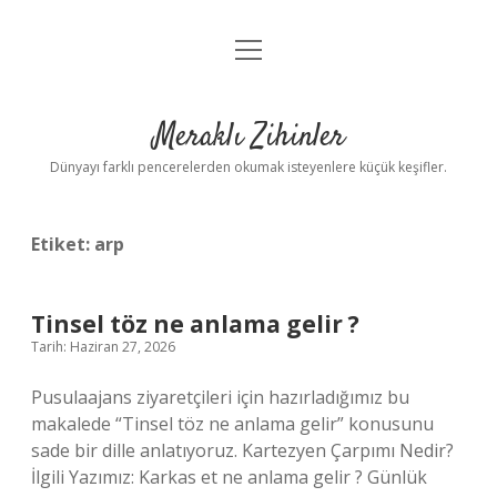
menüyü
Anasayfa
aç
Gizlilik Politikası
Meraklı Zihinler
Yasal Uyarı
Dünyayı farklı pencerelerden okumak isteyenlere küçük keşifler.
Hakkımızda
Etiket:
arp
Tinsel töz ne anlama gelir ?
Tarih: Haziran 27, 2026
Pusulaajans ziyaretçileri için hazırladığımız bu
makalede “Tinsel töz ne anlama gelir” konusunu
sade bir dille anlatıyoruz. Kartezyen Çarpımı Nedir?
İlgili Yazımız: Karkas et ne anlama gelir ? Günlük