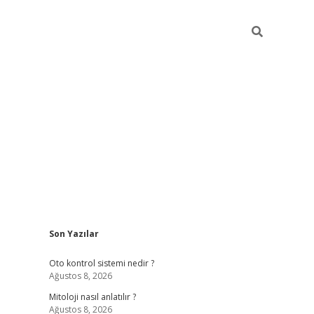
Sidebar
Son Yazılar
betexper
bet
Oto kontrol sistemi nedir ?
Ağustos 8, 2026
Mitoloji nasıl anlatılır ?
Ağustos 8, 2026