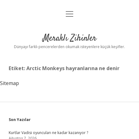
menüyü
Anasayfa
aç
Gizlilik Politikası
Meraklı Zihinler
Yasal Uyarı
Dünyayı farklı pencerelerden okumak isteyenlere küçük keşifler.
Hakkımızda
Etiket:
Arctic Monkeys hayranlarına ne denir
Sitemap
Sidebar
Son Yazılar
Kurtlar Vadisi oyuncuları ne kadar kazanıyor ?
Ağustos 7, 2026