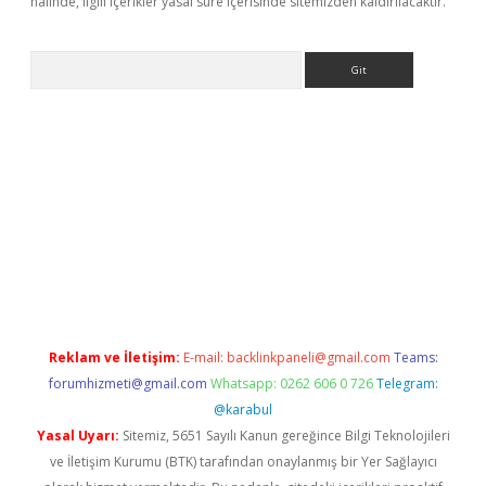
halinde, ilgili içerikler yasal süre içerisinde sitemizden kaldırılacaktır.
Arama
per
betexper.xyz
Reklam ve İletişim:
E-mail:
backlinkpaneli@gmail.com
Teams:
forumhizmeti@gmail.com
Whatsapp: 0262 606 0 726
Telegram:
@karabul
Yasal Uyarı:
Sitemiz, 5651 Sayılı Kanun gereğince Bilgi Teknolojileri
ve İletişim Kurumu (BTK) tarafından onaylanmış bir Yer Sağlayıcı