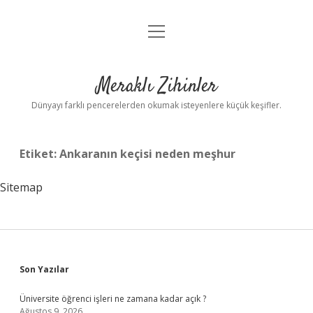
menüyü
Anasayfa
aç
Gizlilik Politikası
Meraklı Zihinler
Yasal Uyarı
Dünyayı farklı pencerelerden okumak isteyenlere küçük keşifler.
Hakkımızda
Etiket:
Ankaranın keçisi neden meşhur
Sitemap
Sidebar
Son Yazılar
Üniversite öğrenci işleri ne zamana kadar açık ?
Ağustos 9, 2026