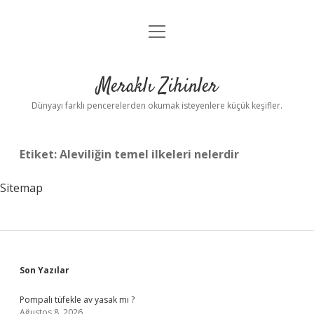
menüyü
Anasayfa
aç
Gizlilik Politikası
Meraklı Zihinler
Yasal Uyarı
Dünyayı farklı pencerelerden okumak isteyenlere küçük keşifler.
Hakkımızda
Etiket:
Aleviliğin temel ilkeleri nelerdir
Sitemap
Sidebar
Son Yazılar
Pompalı tüfekle av yasak mı ?
Ağustos 8, 2026