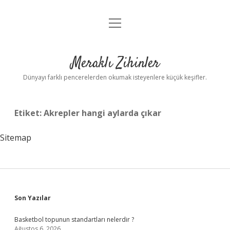
menüyü
Anasayfa
aç
Gizlilik Politikası
Meraklı Zihinler
Yasal Uyarı
Dünyayı farklı pencerelerden okumak isteyenlere küçük keşifler.
Hakkımızda
Etiket:
Akrepler hangi aylarda çıkar
Sitemap
Sidebar
Son Yazılar
Basketbol topunun standartları nelerdir ?
Ağustos 6, 2026