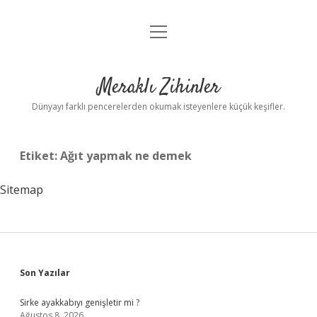
menüyü
Anasayfa
aç
Gizlilik Politikası
Meraklı Zihinler
Yasal Uyarı
Dünyayı farklı pencerelerden okumak isteyenlere küçük keşifler.
Hakkımızda
Etiket:
Ağıt yapmak ne demek
Sitemap
Sidebar
Son Yazılar
Sirke ayakkabıyı genişletir mi ?
Ağustos 8, 2026