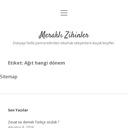
menüyü
Anasayfa
aç
Gizlilik Politikası
Meraklı Zihinler
Yasal Uyarı
Dünyayı farklı pencerelerden okumak isteyenlere küçük keşifler.
Hakkımızda
Etiket:
Ağıt hangi dönem
Sitemap
Sidebar
Son Yazılar
Zevat ne demek Türkçe sözlük ?
Ağustos 9, 2026