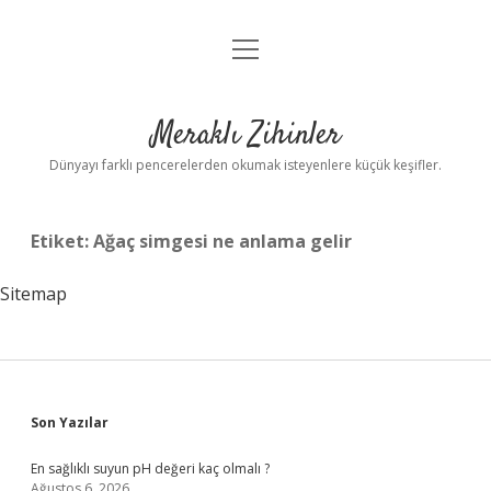
menüyü
Anasayfa
aç
Gizlilik Politikası
Meraklı Zihinler
Yasal Uyarı
Dünyayı farklı pencerelerden okumak isteyenlere küçük keşifler.
Hakkımızda
Etiket:
Ağaç simgesi ne anlama gelir
Sitemap
Sidebar
Son Yazılar
En sağlıklı suyun pH değeri kaç olmalı ?
Ağustos 6, 2026