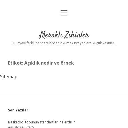
menüyü
Anasayfa
aç
Gizlilik Politikası
Meraklı Zihinler
Yasal Uyarı
Dünyayı farklı pencerelerden okumak isteyenlere küçük keşifler.
Hakkımızda
Etiket:
Açıklık nedir ve örnek
Sitemap
Sidebar
Son Yazılar
Basketbol topunun standartları nelerdir ?
Ağustos 6, 2026