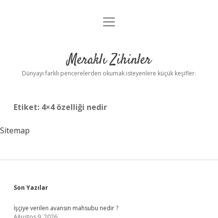
menüyü
Anasayfa
aç
Gizlilik Politikası
Meraklı Zihinler
Yasal Uyarı
Dünyayı farklı pencerelerden okumak isteyenlere küçük keşifler.
Hakkımızda
Etiket:
4×4 özelliği nedir
Sitemap
Sidebar
Son Yazılar
İşçiye verilen avansın mahsubu nedir ?
Ağustos 9, 2026