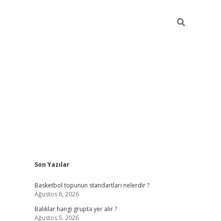
Sidebar
Son Yazılar
betexper
bet
Basketbol topunun standartları nelerdir ?
Ağustos 6, 2026
Balıklar hangi grupta yer alır ?
Ağustos 5, 2026